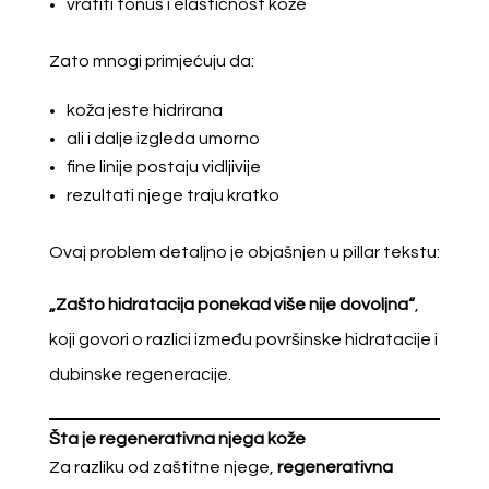
vratiti tonus i elastičnost kože
Zato mnogi primjećuju da:
koža jeste hidrirana
ali i dalje izgleda umorno
fine linije postaju vidljivije
rezultati njege traju kratko
Ovaj problem detaljno je objašnjen u pillar tekstu:
„Zašto hidratacija ponekad više nije dovoljna“
,
koji govori o razlici između površinske hidratacije i
dubinske regeneracije.
Šta je regenerativna njega kože
Za razliku od zaštitne njege,
regenerativna