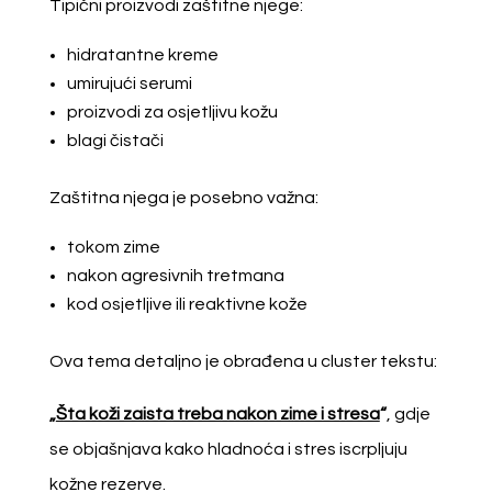
Tipični proizvodi zaštitne njege:
hidratantne kreme
umirujući serumi
proizvodi za osjetljivu kožu
blagi čistači
Zaštitna njega je posebno važna:
tokom zime
nakon agresivnih tretmana
kod osjetljive ili reaktivne kože
Ova tema detaljno je obrađena u cluster tekstu:
„
Šta koži zaista treba nakon zime i stresa
“
, gdje
se objašnjava kako hladnoća i stres iscrpljuju
kožne rezerve.