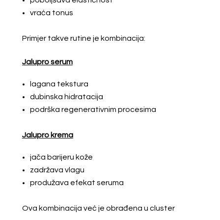
poboljšava elastičnost
vraća tonus
Primjer takve rutine je kombinacija:
Jalupro serum
lagana tekstura
dubinska hidratacija
podrška regenerativnim procesima
Jalupro krema
jača barijeru kože
zadržava vlagu
produžava efekat seruma
Ova kombinacija već je obrađena u cluster