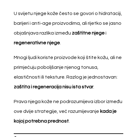
U svijetu njege kože često se govori o hidrataciji,
barijeri i anti-age proizvodima, ali rijetko se jasno
objašnjava razlika između
zaštitne njege
i
regenerativne njege
.
Mnogi ljudi koriste proizvode koji štite kožu, ali ne
primjećuju poboljšanje njenog tonusa,
elastičnosti ili teksture. Razlog je jednostavan:
zaštita i regeneracija nisu ista stvar
.
Prava njega kože ne podrazumijeva izbor između
ove dvije strategije, već razumijevanje
kada je
kojoj potrebna prednost
.