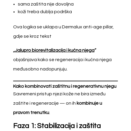
sama zaštita nije dovoljna
koži treba dublja podrška
Ova logika se uklapa u Dermalux anti-age pillar,
gdje se kroz tekst
„
Jalupro biorevitalizacija i kućna njega
“
objašnjava kako se regeneracija i kućna njega
međusobno nadopunjuju.
Kako kombinovati zaštitnu i regenerativnu njegu
Savremeni pristup njezi kože ne bira između
zaštite i regeneracije — on ih
kombinuje u
pravom trenutku
.
Faza 1: Stabilizacija i zaštita