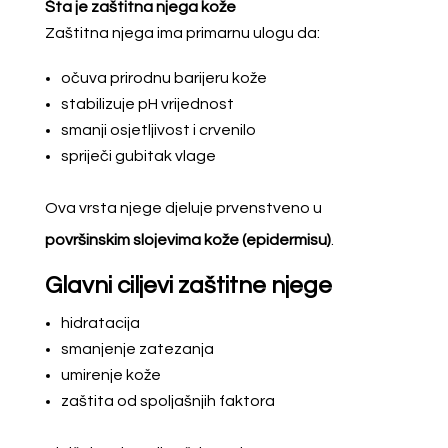
Šta je zaštitna njega kože
Zaštitna njega ima primarnu ulogu da:
očuva prirodnu barijeru kože
stabilizuje pH vrijednost
smanji osjetljivost i crvenilo
spriječi gubitak vlage
Ova vrsta njege djeluje prvenstveno u
površinskim slojevima kože (epidermisu)
.
Glavni ciljevi zaštitne njege
hidratacija
smanjenje zatezanja
umirenje kože
zaštita od spoljašnjih faktora