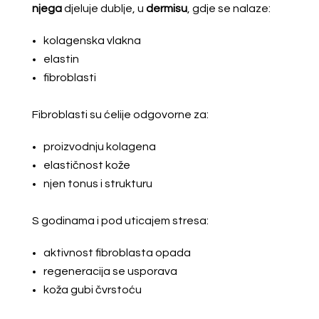
njega
djeluje dublje, u
dermisu
, gdje se nalaze:
kolagenska vlakna
elastin
fibroblasti
Fibroblasti su ćelije odgovorne za:
proizvodnju kolagena
elastičnost kože
njen tonus i strukturu
S godinama i pod uticajem stresa:
aktivnost fibroblasta opada
regeneracija se usporava
koža gubi čvrstoću