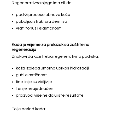
Regenerativna njega ima cilj da:
podrži procese obnove kože
poboljša strukturu dermisa
vrati tonus i elastičnost
Kada je vrijeme za prelazak sa zaštite na
regeneraciju
Znakovi da koži treba regenerativna podrška:
koža izgleda umorno uprkos hidrataciji
gubi elastičnost
fine linije su vidljivije
ten je neujednačen
proizvodi više ne daju iste rezultate
To je period kada: