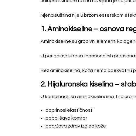
Jalupro skincare rutina razvijena je na pri
Njena suština nije u brzom estetskom efek
1. Aminokiseline – osnova re
Aminokiseline su gradivni elementi kolagena
U periodima stresa i hormonalnih promjena
Bez aminokiselina, koža nema adekvatnu p
2. Hijaluronska kiselina – stab
U kombinaciji sa aminokiselinama, hijalurons
doprinosi elastičnosti
poboljšava komfor
podržava zdrav izgled kože