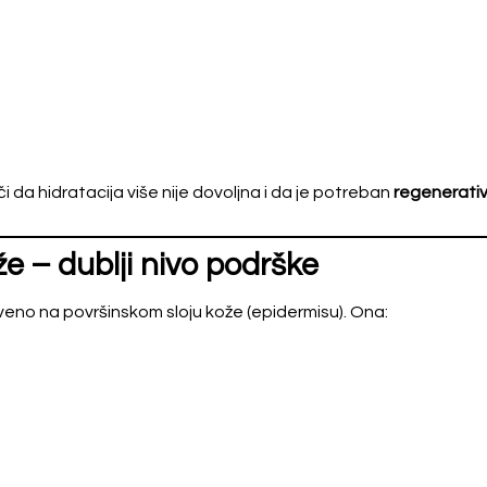
 da hidratacija više nije dovoljna i da je potreban
regenerativn
e – dublji nivo podrške
veno na površinskom sloju kože (epidermisu). Ona: