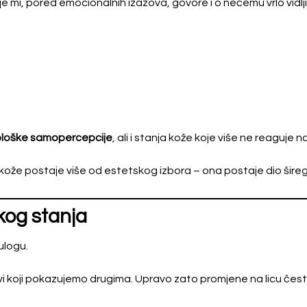
i, pored emocionalnih izazova, govore i o nečemu vrlo vidljivo
ološke samopercepcije
, ali i stanja kože koje više ne reaguje n
kože postaje više od estetskog izbora – ona postaje dio šireg
kog stanja
ulogu.
 i prvi koji pokazujemo drugima. Upravo zato promjene na licu če