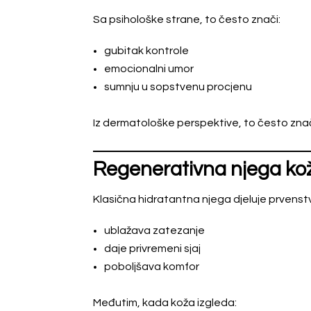
Sa psihološke strane, to često znači:
gubitak kontrole
emocionalni umor
sumnju u sopstvenu procjenu
Iz dermatološke perspektive, to često znači
Regenerativna njega kož
Klasična hidratantna njega djeluje prvenst
ublažava zatezanje
daje privremeni sjaj
poboljšava komfor
Međutim, kada koža izgleda: