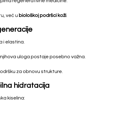
ncipima regenerativne medicine.
tu, već u
biološkoj podršci koži
.
generacije
 i elastina.
 njihova uloga postaje posebno važna.
odršku za obnovu strukture.
ilna hidratacija
ka kiselina: