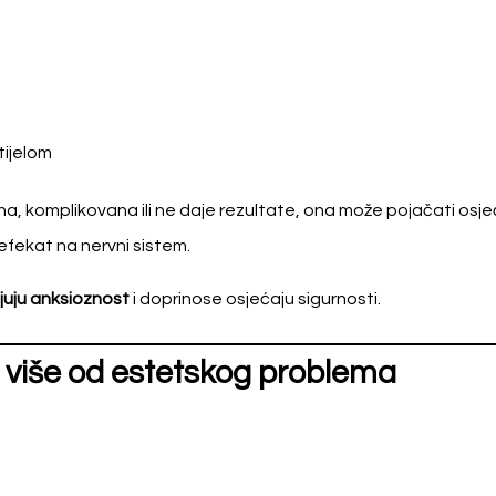
tijelom
a, komplikovana ili ne daje rezultate, ona može pojačati osje
 efekat na nervni sistem.
juju anksioznost
i doprinose osjećaju sigurnosti.
– više od estetskog problema