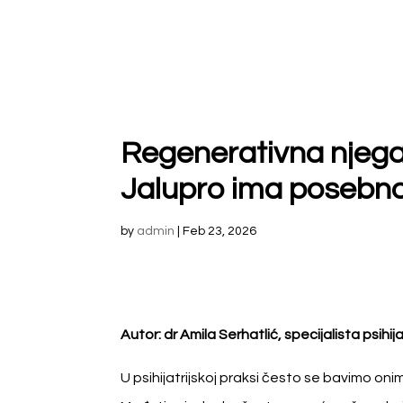
Regenerativna njega 
Jalupro ima posebn
by
admin
|
Feb 23, 2026
Autor: dr Amila Serhatlić, specijalista psihija
U psihijatrijskoj praksi često se bavimo oni