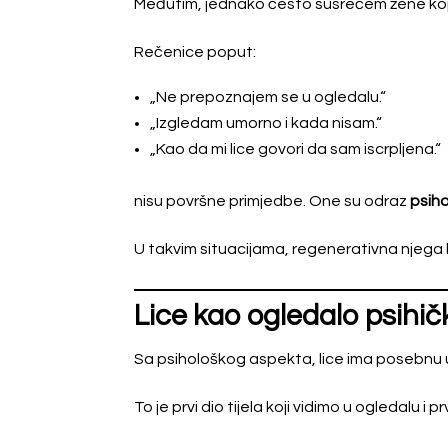
Međutim, jednako često susrećem žene koje m
Rečenice poput:
„Ne prepoznajem se u ogledalu.“
„Izgledam umorno i kada nisam.“
„Kao da mi lice govori da sam iscrpljena.“
nisu površne primjedbe. One su odraz
psih
U takvim situacijama, regenerativna njega 
Lice kao ogledalo psihič
Sa psihološkog aspekta, lice ima posebnu 
To je prvi dio tijela koji vidimo u ogledalu