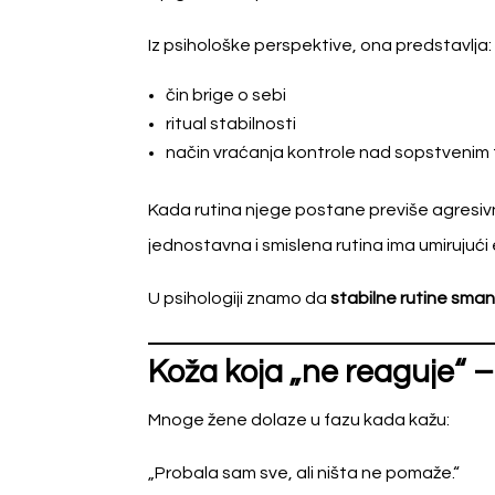
Iz psihološke perspektive, ona predstavlja:
čin brige o sebi
ritual stabilnosti
način vraćanja kontrole nad sopstvenim 
Kada rutina njege postane previše agresivn
jednostavna i smislena rutina ima umirujući
U psihologiji znamo da
stabilne rutine sman
Koža koja „ne reaguje“ 
Mnoge žene dolaze u fazu kada kažu:
„Probala sam sve, ali ništa ne pomaže.“