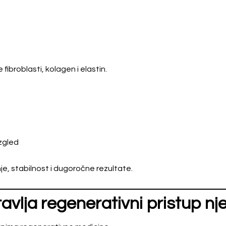
fibroblasti, kolagen i elastin.
izgled
e, stabilnost i dugoročne rezultate.
vlja regenerativni pristup nje