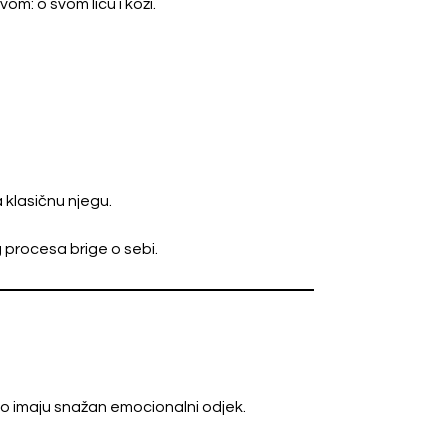
m: o svom licu i koži.
a klasičnu njegu.
 procesa brige o sebi.
sto imaju snažan emocionalni odjek.