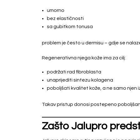
umorno
bez elastičnosti
sa gubitkom tonusa
problem je često u dermisu – gdje se nalaze 
Regenerativna njega kože ima za cilj:
podržati rad fibroblasta
unaprijediti sintezu kolagena
poboljšati kvalitet kože, a ne samo njen 
Takav pristup donosi postepeno poboljšanj
Zašto Jalupro predsta