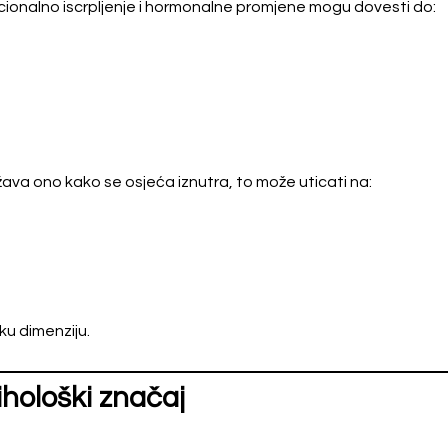
cionalno iscrpljenje i hormonalne promjene mogu dovesti do:
žava ono kako se osjeća iznutra, to može uticati na:
ku dimenziju.
ihološki značaj