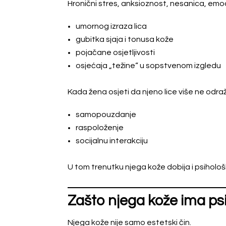
Hronični stres, anksioznost, nesanica, emo
umornog izraza lica
gubitka sjaja i tonusa kože
pojačane osjetljivosti
osjećaja „težine“ u sopstvenom izgledu
Kada žena osjeti da njeno lice više ne odra
samopouzdanje
raspoloženje
socijalnu interakciju
U tom trenutku njega kože dobija i psihološ
Zašto njega kože ima ps
Njega kože nije samo estetski čin.