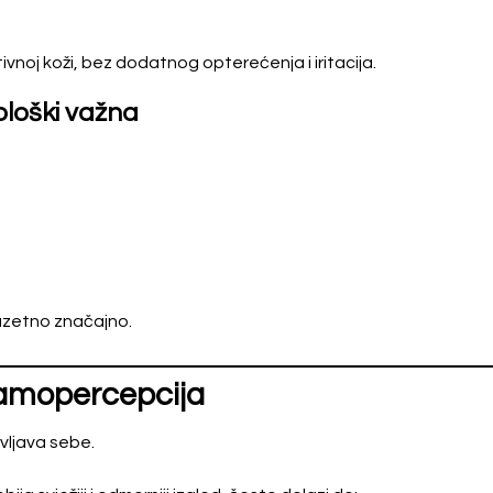
tivnoj koži, bez dodatnog opterećenja i iritacija.
ološki važna
zuzetno značajno.
samopercepcija
vljava sebe.