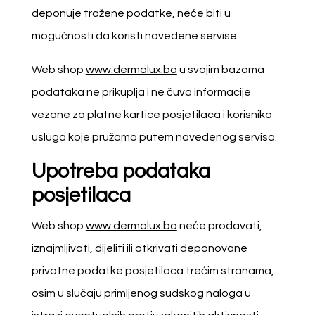
deponuje tražene podatke, neće biti u
mogućnosti da koristi navedene servise.
Web shop
www.dermalux.ba
u svojim bazama
podataka ne prikuplja i ne čuva informacije
vezane za platne kartice posjetilaca i korisnika
usluga koje pružamo putem navedenog servisa.
Upotreba podataka
posjetilaca
Web shop
www.dermalux.ba
neće prodavati,
iznajmljivati, dijeliti ili otkrivati deponovane
privatne podatke posjetilaca trećim stranama,
osim u slučaju primljenog sudskog naloga u