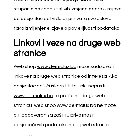
stupanja na snagu takvih izmjena podrazumijeva
da posjetilac potvrđuje i prihvata sve uslove
tako izmijenjene izjave o povjerljivosti podataka.
Linkovi i veze na druge web
stranice
Web shop
www.dermalux.ba
može sadržavati
linkove na druge web stranice od interesa. Ako
posjetilac odluči iskoristiti taj link i napusti
www.dermalux.ba
te pređe na drugu web
stranicu, web shop
www.dermalux.ba
ne može
biti odgovoran za zaštitu privatnosti
posjetiočevih podataka na toj web stranici.