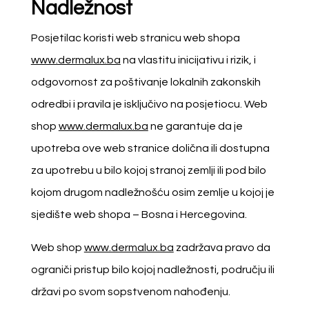
Nadležnost
Posjetilac koristi web stranicu web shopa
www.dermalux.ba
na vlastitu inicijativu i rizik, i
odgovornost za poštivanje lokalnih zakonskih
odredbi i pravila je isključivo na posjetiocu. Web
shop
www.dermalux.ba
ne garantuje da je
upotreba ove web stranice dolična ili dostupna
za upotrebu u bilo kojoj stranoj zemlji ili pod bilo
kojom drugom nadležnošću osim zemlje u kojoj je
sjedište web shopa – Bosna i Hercegovina.
Web shop
www.dermalux.ba
zadržava pravo da
ograniči pristup bilo kojoj nadležnosti, području ili
državi po svom sopstvenom nahođenju.