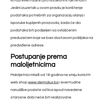
istrazi eventualnih protivzakonitih aktivnosti.
Jedini izuzetak u ovom pravilu je korištenje
podataka potrebnih za organizaciju slanja i
isporuke kupljenih proizvoda, kada će dio
podataka biti podijeljen sa ovlašćenim
preduzećem koje se bavi dostavom pošiljaka na
predviđene adrese.
Postupanje prema
maloljetnicima
Maloljetnici mlađi od 18 godina ne smiju koristiti
web shop
www.dermalux.ba
i eventualne
narudžbe poslate od lica ispod navedene
starosne dobi neće biti realizovane.