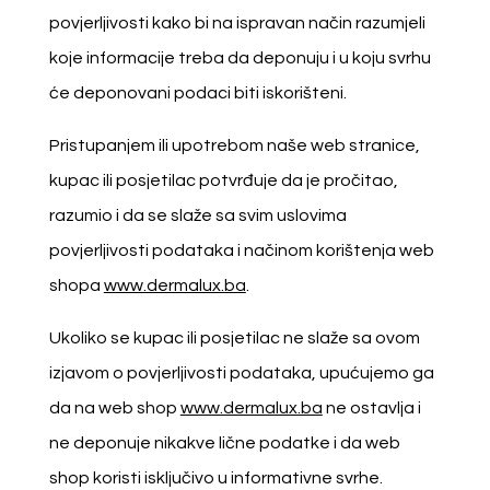
povjerljivosti kako bi na ispravan način razumjeli
koje informacije treba da deponuju i u koju svrhu
će deponovani podaci biti iskorišteni.
Pristupanjem ili upotrebom naše web stranice,
kupac ili posjetilac potvrđuje da je pročitao,
razumio i da se slaže sa svim uslovima
povjerljivosti podataka i načinom korištenja web
shopa
www.dermalux.ba
.
Ukoliko se kupac ili posjetilac ne slaže sa ovom
izjavom o povjerljivosti podataka, upućujemo ga
da na web shop
www.dermalux.ba
ne ostavlja i
ne deponuje nikakve lične podatke i da web
shop koristi isključivo u informativne svrhe.