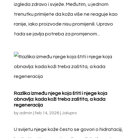
izgleda zdravo i svježe. Međutim, u jednom
trenutku primijete da koža više ne reaguje kao
ranije, iako proizvode nisu promijenili. Upravo
tada se javlja potreba za promjenom...
Razlika između njege koja štiti i njege koja
obnavlja: kada koži treba zaštita, a kada
regeneracija
by
admin
|
feb 14, 2026
|
Jalupro
U svijetu njege kože često se govori o hidrataciji,