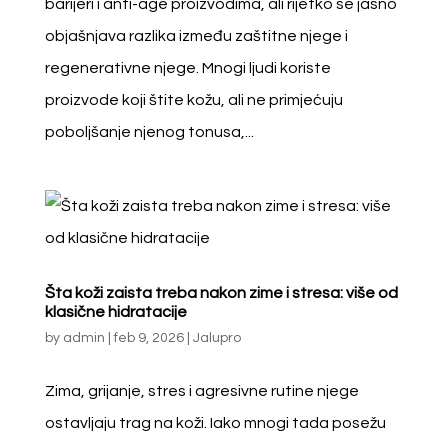
barijeri i anti-age proizvodima, ali rijetko se jasno
objašnjava razlika između zaštitne njege i
regenerativne njege. Mnogi ljudi koriste
proizvode koji štite kožu, ali ne primjećuju
poboljšanje njenog tonusa,...
Šta koži zaista treba nakon zime i stresa: više od
klasične hidratacije
by
admin
|
feb 9, 2026
|
Jalupro
Zima, grijanje, stres i agresivne rutine njege
ostavljaju trag na koži. Iako mnogi tada posežu