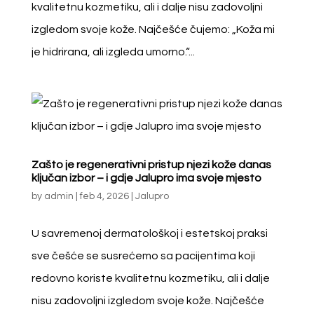
kvalitetnu kozmetiku, ali i dalje nisu zadovoljni
izgledom svoje kože. Najčešće čujemo: „Koža mi
je hidrirana, ali izgleda umorno.“...
Zašto je regenerativni pristup njezi kože danas
ključan izbor – i gdje Jalupro ima svoje mjesto
by
admin
|
feb 4, 2026
|
Jalupro
U savremenoj dermatološkoj i estetskoj praksi
sve češće se susrećemo sa pacijentima koji
redovno koriste kvalitetnu kozmetiku, ali i dalje
nisu zadovoljni izgledom svoje kože. Najčešće