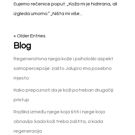
čujemo rečenice poput: „Koža mi je hidrirana, ali
izgleda umorno.“ „Ništa mi više...
« Older Entries
Blog
Regenerativna njega kože i psihološki aspekt
samopercepcije: zašto Jalupro ima posebno
mjesto
Kako prepoznati da je koži potreban drugačiji
pristup
Razlika između njege koja štiti i njege koja
obnavlja: kada koži treba zaštita, a kada
regeneracija