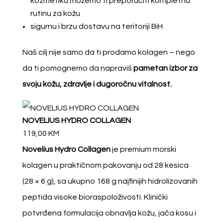
kozmetiku možemo ti preporučiti kompletnu
rutinu za kožu
sigurnu i brzu dostavu na teritoriji BiH
Naš cilj nije samo da ti prodamo kolagen – nego
da ti pomognemo da napraviš
pametan izbor za
svoju kožu, zdravlje i dugoročnu vitalnost.
NOVELIUS HYDRO COLLAGEN
119,00
KM
Novelius Hydro Collagen
je premium morski
kolagen u praktičnom pakovanju od 28 kesica
(28 × 6 g), sa ukupno 168 g najfinijih hidrolizovanih
peptida visoke bioraspoloživosti. Klinički
potvrđena formulacija obnavlja kožu, jača kosu i