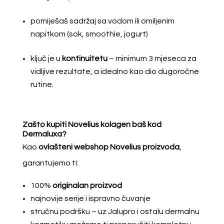
pomiješaš sadržaj sa vodom ili omiljenim
napitkom (sok, smoothie, jogurt)
ključ je u
kontinuitetu
– minimum 3 mjeseca za
vidljive rezultate, a idealno kao dio dugoročne
rutine.
Zašto kupiti Novelius kolagen baš kod
Dermaluxa?
Kao
ovlašteni webshop Novelius proizvoda
,
garantujemo ti:
100%
originalan proizvod
najnovije serije i ispravno čuvanje
stručnu podršku – uz Jalupro i ostalu dermalnu