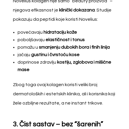
Novelius kolagen nije samo “beauty proizvod” –
njegova efikasnost je
klinički dokazana
. Studije
pokazuju da peptidi koje koristi Novelius:
povećavaju
hidrataciju kože
poboljšavaju
elastičnost i tonus
pomažu u
smanjenju dubokih bora i finih linija
jačaju
gustinu i čvrstoću kose
doprinose zdravlju
kostiju, zglobova i mišićne
mase
Zbog toga ovaj kolagen koristi veliki broj
dermatoloških i estetskih klinika, ali i korisnika koji
žele ozbiljne rezultate, a ne instant trikove.
3. Čist sastav – bez “šarenih”