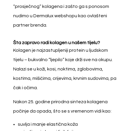
“prosječnog” kolagena i zašto ga s ponosom
nudimo u Dermalux webshopu kao ovlašteni
partner brenda.
Šta zapravo radi kolagen u našem tijelu?
Kolagen je najzastupljeniji protein u ljudskom
tijelu – bukvalno “ljepilo” koje drži sve na okupu.
Nalazi se u koži, kosi, noktima, zglobovima,
kostima, mišićima, crijevima, krvnim sudovima, pa
čak i očima.
Nakon 25. godine prirodna sinteza kolagena
počinje da opada, što se s vremenom vidi kao:
suvlja i manje elastična koža