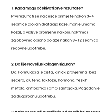
S
1. Kada mogu očekivati prve rezultate?
H
Prvi rezultati se najčešće primijete nakon 3–4
Y
sedmice (bolja hidratacija kože, manje umorna
D
koža), a vidljive promjene na kosi, noktima i
R
zglobovima obično dolaze nakon 8–12 sedmica
O
redovne upotrebe.
C
O
2. Da li je Novelius kolagen siguran?
L
Da. Formulacija je čista, klinički provjerena i bez
L
šećera, glutena, laktoze, hormona, teških
A
metala, antibiotika i GMO sastojaka. Pogodan je
G
za dugoročnu upotrebu.
E
N