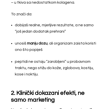
– u tkiva sa nedostatkom kolagena.
To znači da:
dobijaš realne, mjerljive rezultate, a ne samo
“još jedan dodatak prehrani”
unosiš
manju dozu
, ali organizam zaista koristi
ono što popiješ
peptidi ne ostaju “zarobljeni” u probavnom
traktu, nego stižu do kože, zglobova, kostiju,
kose i noktiju.
2. Klinički dokazani efekti, ne
samo marketing