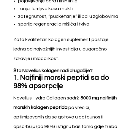
pojavljivanje bora i finih linija
tanja, lomljiva kosa i nokti
zategnutost, “pucketanje” ili bol u zglobovima
sporija regeneracija mišića i tkiva
Zato kvalitetan kolagen suplement postaje
jedna od najvažnijih investicija u dugoročno
zdravlje i mladolikost.
Šta Novelius kolagen radi drugačije?
1. Najfiniji morski peptidi sa do
98% apsorpcije
Novelius Hydro Collagen sadrži
5000 mg najfinijih
morskih kolagen peptida
po vrećici,
optimizovanih da se gotovo u potpunosti
apsorbuju (do 98%) i stignu baš tamo gdje treba