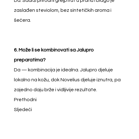
Da. Sadrži prirodni grejpfrut u prahu i blago je
zaslađen steviolom, bez sintetičkih aroma i
šećera.
6. Može li se kombinovati sa Jalupro
preparatima?
Da — kombinacija je idealna. Jalupro djeluje
lokalno na kožu, dok Novelius djeluje iznutra, pa
zajedno daju brže i vidljivije rezultate.
Prethodni
Sljedeći