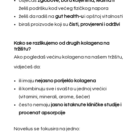
osjećaš
zglobove, bol u koljenima, leđima
ili
želiš podršku kod većeg fizičkog napora
želiš da radiš na
gut health-u
i opštoj vitalnosti
biraš proizvode koji su
čisti, provjereni i održivi
Kako se razlikujemo od drugih kolagena na
tržištu?
Ako pogledaš većinu kolagena na našem tržištu,
vidjećeš da:
ili imaju
nejasno porijeklo kolagena
ili kombinuju sve i svašta u jednoj vrećici
(vitamini, minerali, arome, šećer)
često nemaju
jasno istaknute kliničke studije i
procenat apsorpcije
Novelius se fokusira na jedno: