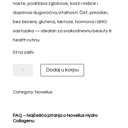
nokte, podržava zglobove, kosti i mišiće i
doprinosi dugoročnoj vitalnosti. Čist, prirodan,
bez šećera, glutena, laktoze, hormona i GMO
sastojaka — idealan za svakodnevnu beauty &
health rutinu.
53 na zalihi
N
Dodaj u korpu
O
V
Category:
Novelius
E
L
I
FAQ – Najčešća pitanja o Novelius Hydro
Collagenu
U