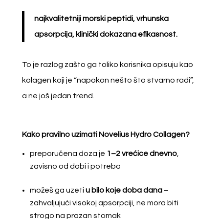
najkvalitetniji morski peptidi, vrhunska
apsorpcija, klinički dokazana efikasnost.
To je razlog zašto ga toliko korisnika opisuju kao
kolagen koji je “napokon nešto što stvarno radi”,
a ne još jedan trend.
Kako pravilno uzimati Novelius Hydro Collagen?
preporučena doza je
1–2 vrećice dnevno
,
zavisno od dobi i potreba
možeš ga uzeti
u bilo koje doba dana
–
zahvaljujući visokoj apsorpciji, ne mora biti
strogo na prazan stomak