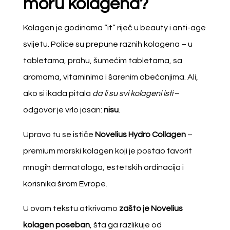
moru kolagena?
Kolagen je godinama “it” riječ u beauty i anti-age
svijetu. Police su prepune raznih kolagena – u
tabletama, prahu, šumećim tabletama, sa
aromama, vitaminima i šarenim obećanjima. Ali,
ako si ikada pitala
da li su svi kolageni isti
–
odgovor je vrlo jasan:
nisu
.
Upravo tu se ističe
Novelius Hydro Collagen
–
premium morski kolagen koji je postao favorit
mnogih dermatologa, estetskih ordinacija i
korisnika širom Evrope.
U ovom tekstu otkrivamo
zašto je Novelius
kolagen poseban
, šta ga razlikuje od