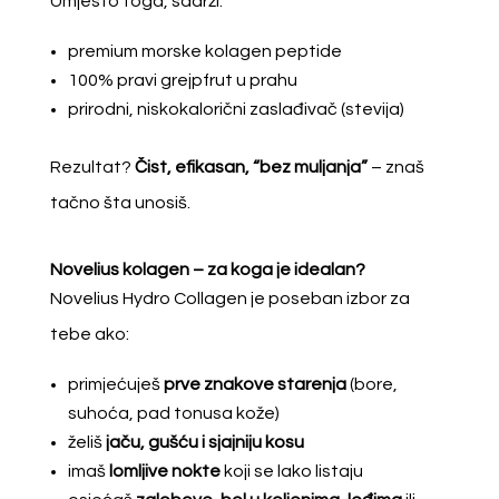
Umjesto toga, sadrži:
premium morske kolagen peptide
100% pravi grejpfrut u prahu
prirodni, niskokalorični zaslađivač (stevija)
Rezultat?
Čist, efikasan, “bez muljanja”
– znaš
tačno šta unosiš.
Novelius kolagen – za koga je idealan?
Novelius Hydro Collagen je poseban izbor za
tebe ako:
primjećuješ
prve znakove starenja
(bore,
suhoća, pad tonusa kože)
želiš
jaču, gušću i sjajniju kosu
imaš
lomljive nokte
koji se lako listaju