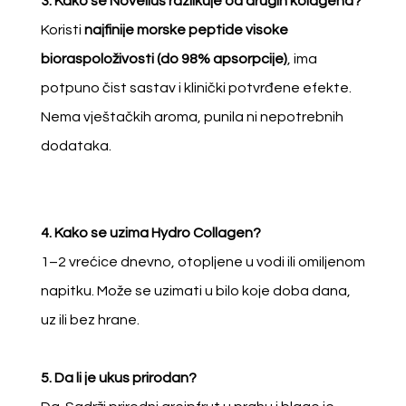
3. Kako se Novelius razlikuje od drugih kolagena?
k
Koristi
najfinije morske peptide visoke
o
bioraspoloživosti (do 98% apsorpcije)
, ima
l
potpuno čist sastav i klinički potvrđene efekte.
i
Nema vještačkih aroma, punila ni nepotrebnih
č
dodataka.
i
n
a
4. Kako se uzima Hydro Collagen?
1–2 vrećice dnevno, otopljene u vodi ili omiljenom
napitku. Može se uzimati u bilo koje doba dana,
uz ili bez hrane.
5. Da li je ukus prirodan?