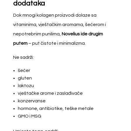
dodataka
Dok mnogi kolagen proizvodi dolaze sa
vitaminima, vještačkim aromama, šećerom i
nepotrebnim punilima,
Novelius ide drugim
putem
– put čistote i minimalizma.
Ne sadrži:
šećer
gluten
laktozu
vještačke arome i zaslađivače
konzervanse
hormone, antibiotike, teške metale
GMO i MSG